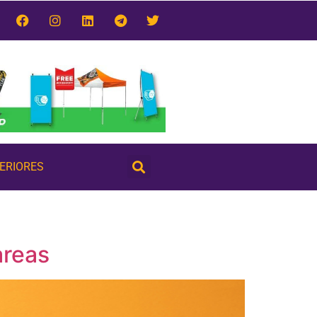
TERIORES
areas