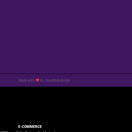
Made with
by ZeusWebdesign
E-COMMERCE