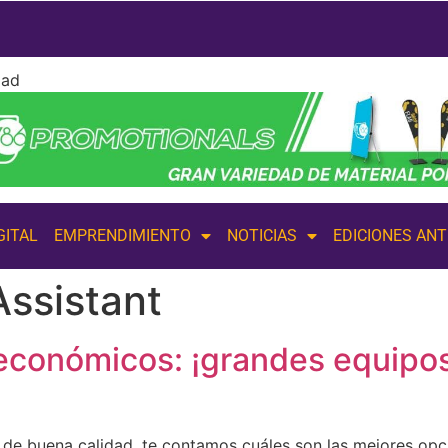
dad
GITAL
EMPRENDIMIENTO
NOTICIAS
EDICIONES AN
ssistant
económicos: ¡grandes equipos
 de buena calidad, te contamos cuáles son las mejores opc