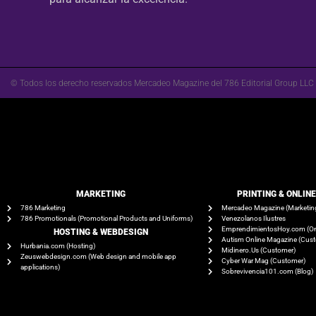
© Todos los derecho reservados Mercadeo Magazine del 786 Editorial Group LLC
MARKETING
PRINTING & ONLIN
786 Marketing
Mercadeo Magazine (Marketin
786 Promotionals (Promotional Products and Uniforms)
Venezolanos Ilustres
EmprendimientosHoy.com (On
HOSTING & WEBDESIGN
Autism Online Magazine (Cus
Hurbania.com (Hosting)
Midinero.Us (Customer)
Zeuswebdesign.com (Web design and mobile app
Cyber War Mag (Customer)
applications)
Sobrevivencia101.com (Blog)