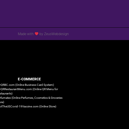
Made with
by ZeusWebdesign
E-COMMERCE
QRBC.com (Online Business Card System)
QRRestaurantMenu.com (Online QR Menu for
staurants)
rfumatex (Online Perfumes, Cosmetics & Groceries
ore)
otTheUSCovid-19Vaccine.com (Online Store)