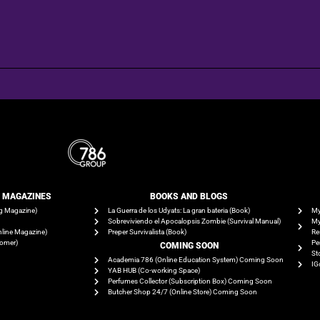
E MAGAZINES
BOOKS AND BLOGS​
g Magazine)
La Guerra de los Udyats: La gran bateria (Book)
My
Sobreviviendo el Apocalopsis Zombie (Survival Manual)
My
line Magazine)
Preper Survivalista (Book)
Re
tomer)
Pe
COMING SOON
St
Academia 786 (Online Education System) Coming Soon
IG
YAB HUB (Co-working Space)
Perfumes Collector (Subscription Box) Coming Soon
Butcher Shop 24/7 (Online Store) Coming Soon