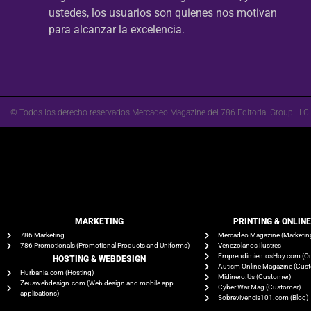
ustedes, los usuarios son quienes nos motivan
para alcanzar la excelencia.
© Todos los derecho reservados Mercadeo Magazine del 786 Editorial Group LLC
MARKETING
PRINTING & ONLIN
786 Marketing
Mercadeo Magazine (Marketin
786 Promotionals (Promotional Products and Uniforms)
Venezolanos Ilustres
EmprendimientosHoy.com (On
HOSTING & WEBDESIGN
Autism Online Magazine (Cus
Hurbania.com (Hosting)
Midinero.Us (Customer)
Zeuswebdesign.com (Web design and mobile app
Cyber War Mag (Customer)
applications)
Sobrevivencia101.com (Blog)