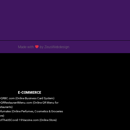
Made with
by ZeusWebdesign
E-COMMERCE
QRBC.com (Online Business Card System)
QRRestaurantMenu.com (Online QR Menu for
staurants)
rfumatex (Online Perfumes, Cosmetics & Groceries
ore)
otTheUSCovid-19Vaccine.com (Online Store)