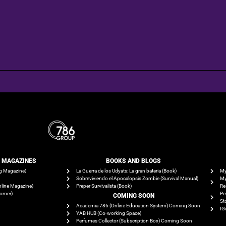
E MAGAZINES
BOOKS AND BLOGS​
g Magazine)
La Guerra de los Udyats: La gran bateria (Book)
My
Sobreviviendo el Apocalopsis Zombie (Survival Manual)
My
line Magazine)
Preper Survivalista (Book)
Re
tomer)
Pe
COMING SOON
St
Academia 786 (Online Education System) Coming Soon
IG
YAB HUB (Co-working Space)
Perfumes Collector (Subscription Box) Coming Soon