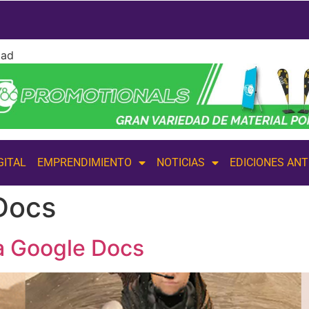
dad
GITAL
EMPRENDIMIENTO
NOTICIAS
EDICIONES AN
Docs
a Google Docs