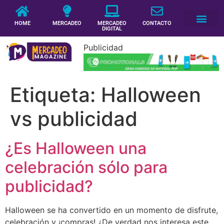
HOME
MERCADEO
MERCADEO
CONTACTO
DIGITAL
Publicidad
Etiqueta:
Halloween
vs publicidad
¿Es Halloween una
celebración sólo para
publicidad?
Halloween se ha convertido en un momento de disfrute,
celebración y ¡compras! ¿De verdad nos interesa este