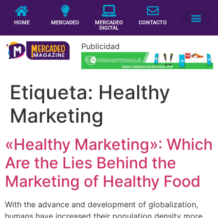
HOME
MERCADEO
MERCADEO
CONTACTO
DIGITAL
Publicidad
Etiqueta:
Healthy
Marketing
«Healthy Marketing»: Which
Are the Lies Behind the
Marketing of Healthy Food
With the advance and development of globalization,
humans have increased their population density more