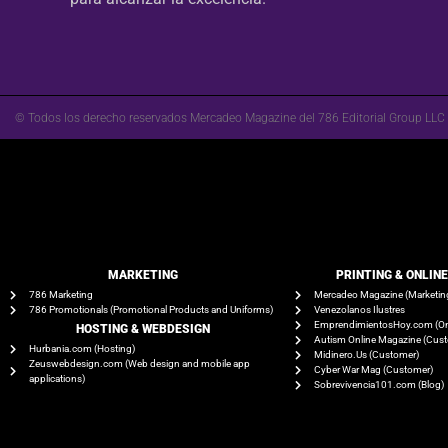
© Todos los derecho reservados Mercadeo Magazine del 786 Editorial Group LLC
MARKETING
PRINTING & ONLIN
786 Marketing
Mercadeo Magazine (Marketin
786 Promotionals (Promotional Products and Uniforms)
Venezolanos Ilustres
EmprendimientosHoy.com (On
HOSTING & WEBDESIGN
Autism Online Magazine (Cus
Hurbania.com (Hosting)
Midinero.Us (Customer)
Zeuswebdesign.com (Web design and mobile app
Cyber War Mag (Customer)
applications)
Sobrevivencia101.com (Blog)