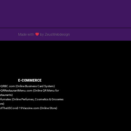
Made with
by ZeusWebdesign
E-COMMERCE
QRBC.com (Online Business Card System)
QRRestaurantMenu.com (Online QR Menu for
staurants)
rfumatex (Online Perfumes, Cosmetics & Groceries
ore)
otTheUSCovid-19Vaccine.com (Online Store)