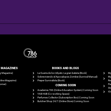
E MAGAZINES
BOOKS AND BLOGS​
g Magazine)
La Guerra de los Udyats: La gran bateria (Book)
My
Sobreviviendo el Apocalopsis Zombie (Survival Manual)
My
line Magazine)
Preper Survivalista (Book)
Re
tomer)
Pe
COMING SOON
St
Academia 786 (Online Education System) Coming Soon
IG
YAB HUB (Co-working Space)
Perfumes Collector (Subscription Box) Coming Soon
Butcher Shop 24/7 (Online Store) Coming Soon