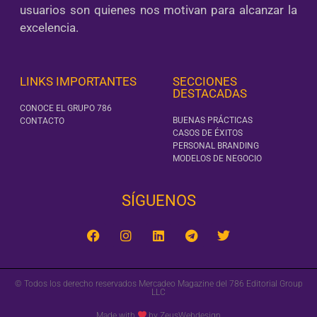
usuarios son quienes nos motivan para alcanzar la
excelencia.
LINKS IMPORTANTES
SECCIONES
DESTACADAS
CONOCE EL GRUPO 786
BUENAS PRÁCTICAS
CONTACTO
CASOS DE ÉXITOS
PERSONAL BRANDING
MODELOS DE NEGOCIO
SÍGUENOS‎
© Todos los derecho reservados Mercadeo Magazine del 786 Editorial Group
LLC
Made with
by ZeusWebdesign