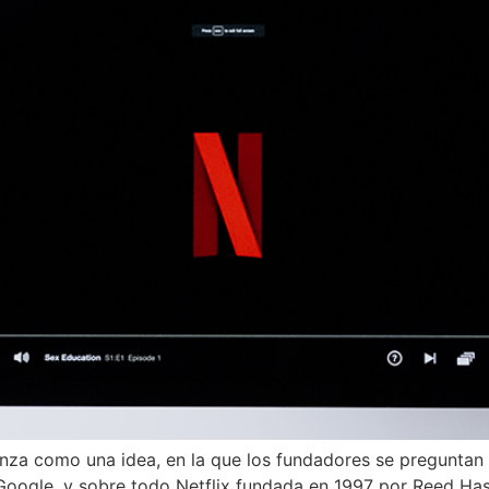
a como una idea, en la que los fundadores se preguntan s
 Google, y sobre todo Netflix fundada en 1997 por Reed 