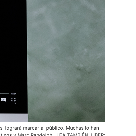
i logrará marcar al público. Muchas lo han
Hastings y Marc Randolph. LEA TAMBIÉN: UBER: