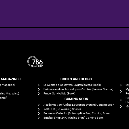
E MAGAZINES
BOOKS AND BLOGS​
g Magazine)
La Guerra de los Udyats: La gran bateria (Book)
My
Sobreviviendo el Apocalopsis Zombie (Survival Manual)
My
line Magazine)
Preper Survivalista (Book)
Re
tomer)
Pe
COMING SOON
St
Academia 786 (Online Education System) Coming Soon
IG
YAB HUB (Co-working Space)
Perfumes Collector (Subscription Box) Coming Soon
Butcher Shop 24/7 (Online Store) Coming Soon