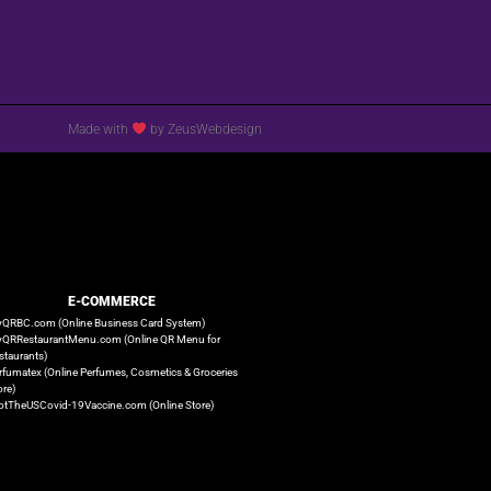
Made with
by ZeusWebdesign
E-COMMERCE
QRBC.com (Online Business Card System)
QRRestaurantMenu.com (Online QR Menu for
staurants)
rfumatex (Online Perfumes, Cosmetics & Groceries
ore)
otTheUSCovid-19Vaccine.com (Online Store)