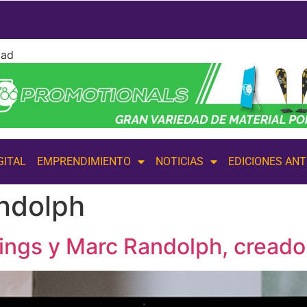
dad
GITAL
EMPRENDIMIENTO
NOTICIAS
EDICIONES AN
ndolph
ngs y Marc Randolph, creador