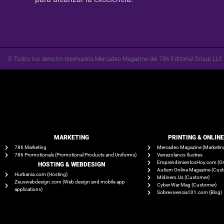
© Todos los derecho reservados Mercadeo Magazine del 786 Editorial Group LLC
MARKETING
PRINTING & ONLIN
786 Marketing
Mercadeo Magazine (Marketin
786 Promotionals (Promotional Products and Uniforms)
Venezolanos Ilustres
EmprendimientosHoy.com (On
HOSTING & WEBDESIGN
Autism Online Magazine (Cus
Hurbania.com (Hosting)
Midinero.Us (Customer)
Zeuswebdesign.com (Web design and mobile app
Cyber War Mag (Customer)
applications)
Sobrevivencia101.com (Blog)