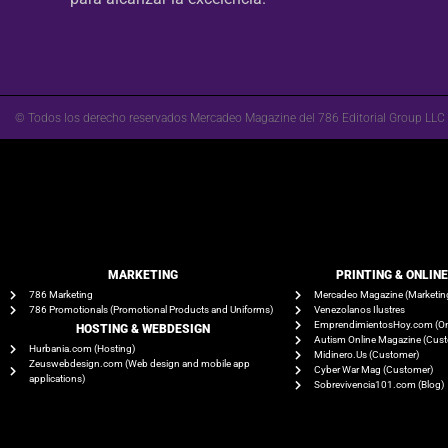
© Todos los derecho reservados Mercadeo Magazine del 786 Editorial Group LLC
MARKETING
PRINTING & ONLIN
786 Marketing
Mercadeo Magazine (Marketin
786 Promotionals (Promotional Products and Uniforms)
Venezolanos Ilustres
EmprendimientosHoy.com (On
HOSTING & WEBDESIGN
Autism Online Magazine (Cus
Hurbania.com (Hosting)
Midinero.Us (Customer)
Zeuswebdesign.com (Web design and mobile app
Cyber War Mag (Customer)
applications)
Sobrevivencia101.com (Blog)