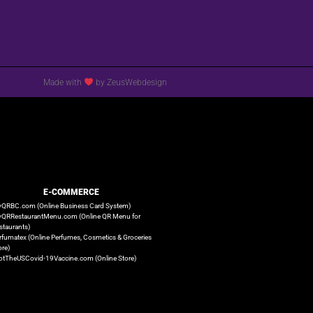
Made with
by ZeusWebdesign
E-COMMERCE
QRBC.com (Online Business Card System)
QRRestaurantMenu.com (Online QR Menu for
staurants)
rfumatex (Online Perfumes, Cosmetics & Groceries
ore)
otTheUSCovid-19Vaccine.com (Online Store)