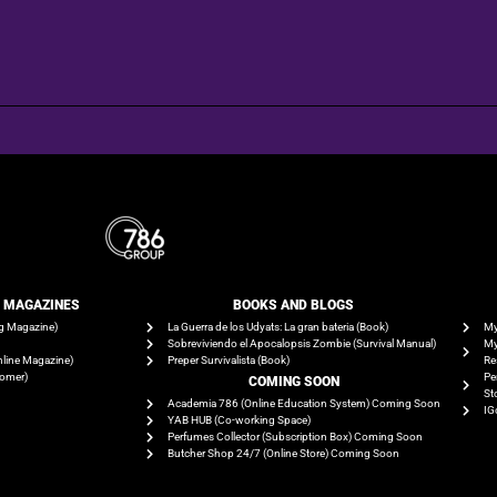
E MAGAZINES
BOOKS AND BLOGS​
g Magazine)
La Guerra de los Udyats: La gran bateria (Book)
My
Sobreviviendo el Apocalopsis Zombie (Survival Manual)
My
line Magazine)
Preper Survivalista (Book)
Re
tomer)
Pe
COMING SOON
St
Academia 786 (Online Education System) Coming Soon
IG
YAB HUB (Co-working Space)
Perfumes Collector (Subscription Box) Coming Soon
Butcher Shop 24/7 (Online Store) Coming Soon