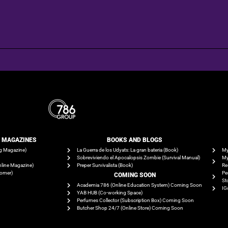
E MAGAZINES
BOOKS AND BLOGS​
g Magazine)
La Guerra de los Udyats: La gran bateria (Book)
My
Sobreviviendo el Apocalopsis Zombie (Survival Manual)
My
line Magazine)
Preper Survivalista (Book)
Re
tomer)
Pe
COMING SOON
St
Academia 786 (Online Education System) Coming Soon
IG
YAB HUB (Co-working Space)
Perfumes Collector (Subscription Box) Coming Soon
Butcher Shop 24/7 (Online Store) Coming Soon