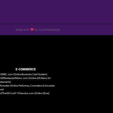
Made with
by ZeusWebdesign
E-COMMERCE
QRBC.com (Online Business Card System)
QRRestaurantMenu.com (Online QR Menu for
staurants)
rfumatex (Online Perfumes, Cosmetics & Groceries
ore)
otTheUSCovid-19Vaccine.com (Online Store)