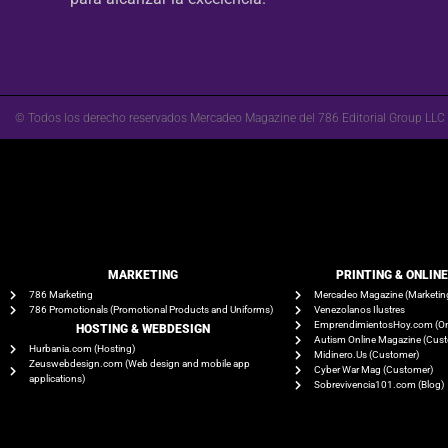
© Todos los derecho reservados Mercadeo Magazine del 786 Editorial Group LLC
MARKETING
PRINTING & ONLIN
786 Marketing
Mercadeo Magazine (Marketin
786 Promotionals (Promotional Products and Uniforms)
Venezolanos Ilustres
EmprendimientosHoy.com (On
HOSTING & WEBDESIGN
Autism Online Magazine (Cus
Hurbania.com (Hosting)
Midinero.Us (Customer)
Zeuswebdesign.com (Web design and mobile app
Cyber War Mag (Customer)
applications)
Sobrevivencia101.com (Blog)