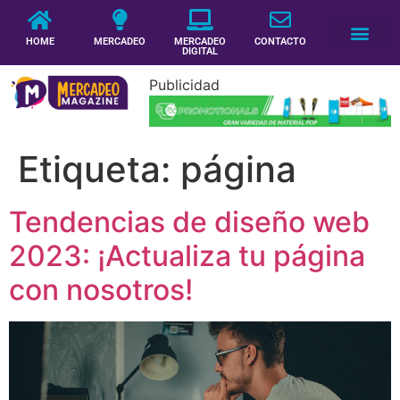
HOME
MERCADEO
MERCADEO
CONTACTO
DIGITAL
Publicidad
Etiqueta:
página
Tendencias de diseño web
2023: ¡Actualiza tu página
con nosotros!