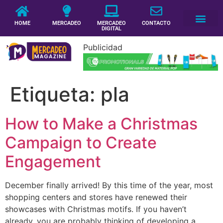
HOME
MERCADEO
MERCADEO
CONTACTO
DIGITAL
Publicidad
Etiqueta:
pla
How to Make a Christmas
Campaign to Create
Engagement
December finally arrived! By this time of the year, most
shopping centers and stores have renewed their
showcases with Christmas motifs. If you haven’t
already, you are probably thinking of developing a