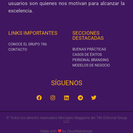
usuarios son quienes nos motivan para alcanzar la
excelencia.
LINKS IMPORTANTES
SECCIONES
DESTACADAS
CONOCE EL GRUPO 786
BUENAS PRÁCTICAS
CONTACTO
CASOS DE ÉXITOS
PERSONAL BRANDING
MODELOS DE NEGOCIO
SÍGUENOS‎
© Todos los derecho reservados Mercadeo Magazine del 786 Editorial Group
LLC
Made with
by ZeusWebdesign