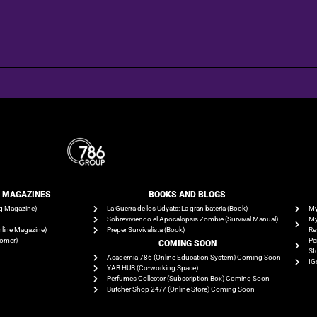
E MAGAZINES
BOOKS AND BLOGS​
g Magazine)
La Guerra de los Udyats: La gran bateria (Book)
My
Sobreviviendo el Apocalopsis Zombie (Survival Manual)
My
line Magazine)
Preper Survivalista (Book)
Re
tomer)
Pe
COMING SOON
St
Academia 786 (Online Education System) Coming Soon
IG
YAB HUB (Co-working Space)
Perfumes Collector (Subscription Box) Coming Soon
Butcher Shop 24/7 (Online Store) Coming Soon