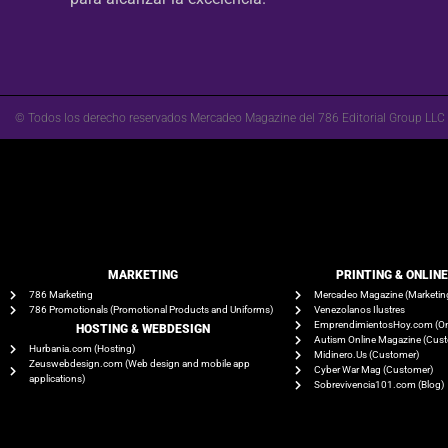
© Todos los derecho reservados Mercadeo Magazine del 786 Editorial Group LLC
MARKETING
PRINTING & ONLIN
786 Marketing
Mercadeo Magazine (Marketin
786 Promotionals (Promotional Products and Uniforms)
Venezolanos Ilustres
EmprendimientosHoy.com (On
HOSTING & WEBDESIGN
Autism Online Magazine (Cus
Hurbania.com (Hosting)
Midinero.Us (Customer)
Zeuswebdesign.com (Web design and mobile app
Cyber War Mag (Customer)
applications)
Sobrevivencia101.com (Blog)