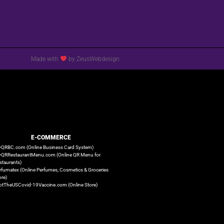
Made with
by ZeusWebdesign
E-COMMERCE
QRBC.com (Online Business Card System)
QRRestaurantMenu.com (Online QR Menu for
staurants)
rfumatex (Online Perfumes, Cosmetics & Groceries
ore)
otTheUSCovid-19Vaccine.com (Online Store)