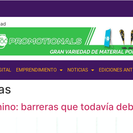
dad
GITAL
EMPRENDIMIENTO
NOTICIAS
EDICIONES AN
as
no: barreras que todavía de