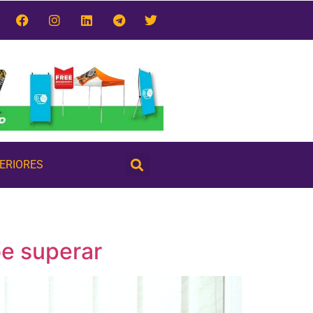
TERIORES
be superar