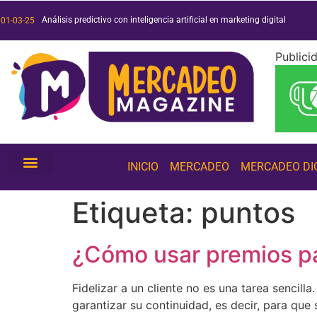
Análisis predictivo con inteligencia artificial en marketing digital
Duo o muerte: análisis de la exitosa campaña de Duolingo
Películas y series 2025: ¡conoce las más esperadas!
Tendencias de inteligencia artificial 2025: ¡conócelas!
01-03-25
Publici
INICIO
MERCADEO
MERCADEO DI
Etiqueta:
puntos
¿Cómo usar premios pa
Fidelizar a un cliente no es una tarea sencilla
garantizar su continuidad, es decir, para que 