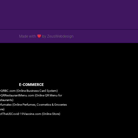
Made with
by ZeusWebdesign
E-COMMERCE
QRBC.com (Online Business Card System)
QRRestaurantMenu.com (Online QR Menu for
staurants)
rfumatex (Online Perfumes, Cosmetics & Groceries
ore)
otTheUSCovid-19Vaccine.com (Online Store)