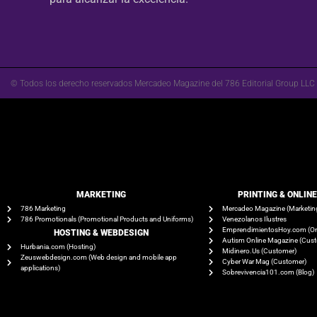
© Todos los derecho reservados Mercadeo Magazine del 786 Editorial Group LLC
MARKETING
PRINTING & ONLIN
786 Marketing
Mercadeo Magazine (Marketin
786 Promotionals (Promotional Products and Uniforms)
Venezolanos Ilustres
EmprendimientosHoy.com (On
HOSTING & WEBDESIGN
Autism Online Magazine (Cus
Hurbania.com (Hosting)
Midinero.Us (Customer)
Zeuswebdesign.com (Web design and mobile app
Cyber War Mag (Customer)
applications)
Sobrevivencia101.com (Blog)