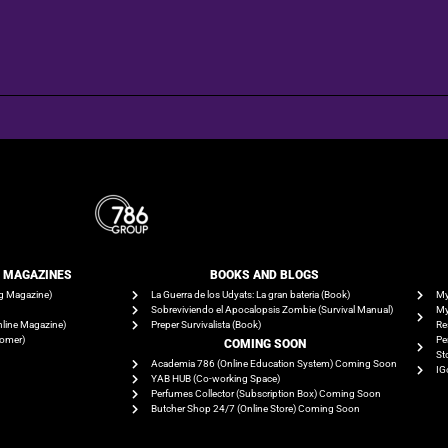
E MAGAZINES
BOOKS AND BLOGS​
g Magazine)
La Guerra de los Udyats: La gran bateria (Book)
My
Sobreviviendo el Apocalopsis Zombie (Survival Manual)
My
line Magazine)
Preper Survivalista (Book)
Re
tomer)
Pe
COMING SOON
St
Academia 786 (Online Education System) Coming Soon
IG
YAB HUB (Co-working Space)
Perfumes Collector (Subscription Box) Coming Soon
Butcher Shop 24/7 (Online Store) Coming Soon