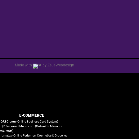
Made with
by ZeusWebdesign
E-COMMERCE
QRBC.com (Online Business Card System)
QRRestaurantMenu.com (Online QR Menu for
staurants)
rfumatex (Online Perfumes, Cosmetics & Groceries