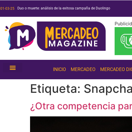
Duo o muerte: análisis de la exitosa campaña de Duolingo
Películas y series 2025: ¡conoce las más esperadas!
Tendencias de inteligencia artificial 2025: ¡conócelas!
01-03-25
Publici
INICIO
MERCADEO
MERCADEO DI
Etiqueta:
Snapcha
¿Otra competencia para