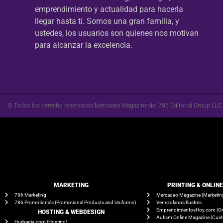
emprendimiento y actualidad para hacerla
llegar hasta ti. Somos una gran familia, y
ustedes, los usuarios son quienes nos motivan
para alcanzar la excelencia.
© Todos los derecho reservados Mercadeo Magazine del 786 Editorial Group LLC
MARKETING
PRINTING & ONLIN
786 Marketing
Mercadeo Magazine (Marketin
786 Promotionals (Promotional Products and Uniforms)
Venezolanos Ilustres
EmprendimientosHoy.com (On
HOSTING & WEBDESIGN
Autism Online Magazine (Cus
Hurbania.com (Hosting)