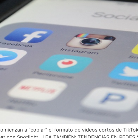
mienzan a “copiar” el formato de videos cortos de TikTok,
chat con Spotlight. LEA TAMBIÉN: TENDENCIAS EN REDES 