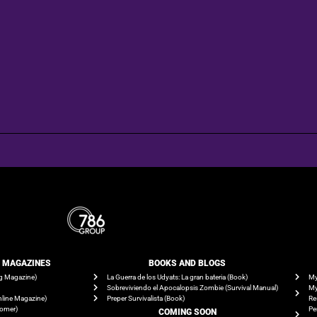
E MAGAZINES
BOOKS AND BLOGS​
g Magazine)
La Guerra de los Udyats: La gran bateria (Book)
My
Sobreviviendo el Apocalopsis Zombie (Survival Manual)
My
line Magazine)
Preper Survivalista (Book)
Re
tomer)
Pe
COMING SOON