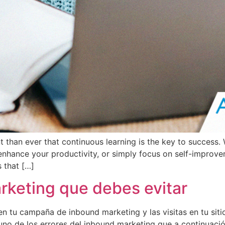
ent than ever that continuous learning is the key to success
s, enhance your productivity, or simply focus on self-impro
s that […]
rketing que debes evitar
en tu campaña de inbound marketing y las visitas en tu si
uno de los errores del inbound marketing que a continuac