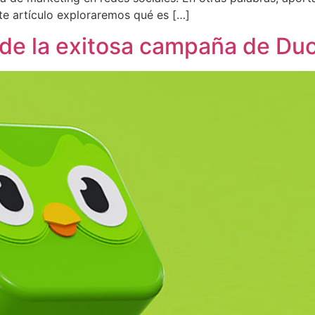
ste artículo exploraremos qué es […]
 de la exitosa campaña de Du