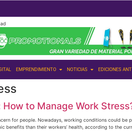
dad
GITAL
EMPRENDIMIENTO
NOTICIAS
EDICIONES AN
ess
s: How to Manage Work Stress
ncern for people. Nowadays, working conditions could be p
 benefits than their workers’ health, according to the curr