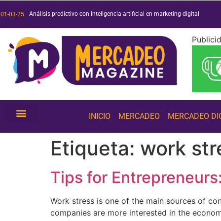
Análisis predictivo con inteligencia artificial en marketing digital
Duo o muerte: análisis de la exitosa campaña de Duolingo
Películas y series 2025: ¡conoce las más esperadas!
Tendencias de inteligencia artificial 2025: ¡conócelas!
01-03-25
Publici
INICIO
MERCADEO
MERCADEO DI
Etiqueta:
work str
Tips for Entrepreneur
Work stress is one of the main sources of co
companies are more interested in the economic