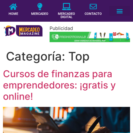
HOME
MERCADEO
MERCADEO
CONTACTO
DIGITAL
Publicidad
Categoría:
Top
Cursos de finanzas para
emprendedores: ¡gratis y
online!