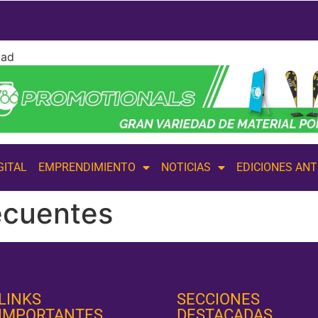
dad
GITAL
EMPRENDIMIENTO
NOTICIAS
EDICIONES AN
ecuentes
LINKS
SECCIONES
IMPORTANTES
DESTACADAS