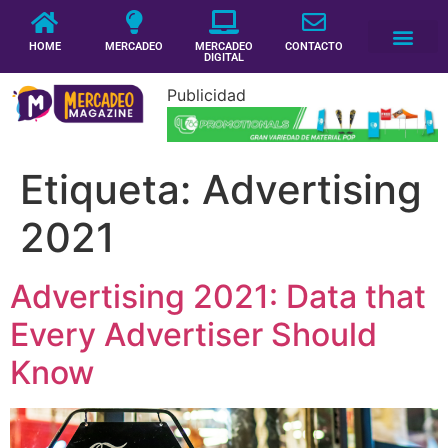
HOME
MERCADEO
MERCADEO
CONTACTO
DIGITAL
Publicidad
Etiqueta:
Advertising
2021
Advertising 2021: Data that
Every Advertiser Should
Know