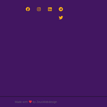
Made with
by ZeusWebdesign