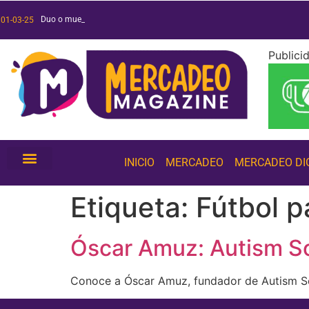
Duo o muerte: a
Películas y series 2025: ¡conoce las más esperadas!
Tendencias de inteligencia artificial 2025: ¡conócelas!
01-03-25
Publici
INICIO
MERCADEO
MERCADEO DI
Etiqueta:
Fútbol p
Óscar Amuz: Autism So
Conoce a Óscar Amuz, fundador de Autism S