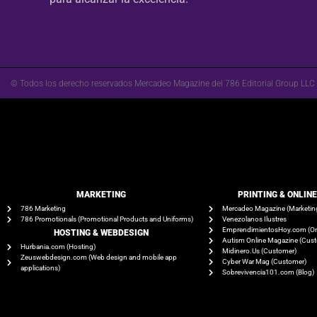
© Todos los derecho reservados Mercadeo Magazine del 786 Editorial Group LLC
MARKETING
PRINTING & ONLIN
786 Marketing
Mercadeo Magazine (Marketin
786 Promotionals (Promotional Products and Uniforms)
Venezolanos Ilustres
EmprendimientosHoy.com (On
HOSTING & WEBDESIGN
Autism Online Magazine (Cus
Hurbania.com (Hosting)
Midinero.Us (Customer)
Zeuswebdesign.com (Web design and mobile app
Cyber War Mag (Customer)
applications)
Sobrevivencia101.com (Blog)