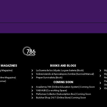
E MAGAZINES
BOOKS AND BLOGS​
g Magazine)
La Guerra de los Udyats: La gran bateria (Book)
My
Sobreviviendo el Apocalopsis Zombie (Survival Manual)
My
line Magazine)
Preper Survivalista (Book)
Re
tomer)
Pe
COMING SOON
St
Academia 786 (Online Education System) Coming Soon
IG
YAB HUB (Co-working Space)
Perfumes Collector (Subscription Box) Coming Soon
Butcher Shop 24/7 (Online Store) Coming Soon