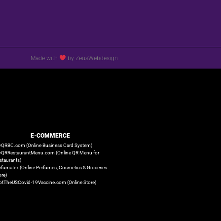
Made with
by ZeusWebdesign
E-COMMERCE
QRBC.com (Online Business Card System)
QRRestaurantMenu.com (Online QR Menu for
staurants)
rfumatex (Online Perfumes, Cosmetics & Groceries
ore)
otTheUSCovid-19Vaccine.com (Online Store)