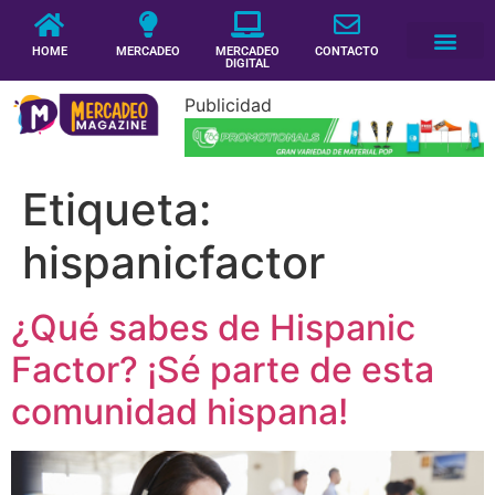
HOME
MERCADEO
MERCADEO
CONTACTO
DIGITAL
Publicidad
Etiqueta:
hispanicfactor
¿Qué sabes de Hispanic
Factor? ¡Sé parte de esta
comunidad hispana!