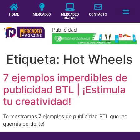
HOME
MERCADEO
MERCADEO
CONTACTO
DIGITAL
Publicidad
Etiqueta:
Hot Wheels
7 ejemplos imperdibles de
publicidad BTL | ¡Estimula
tu creatividad!
Te mostramos 7 ejemplos de publicidad BTL que ¡no
querrás perderte!