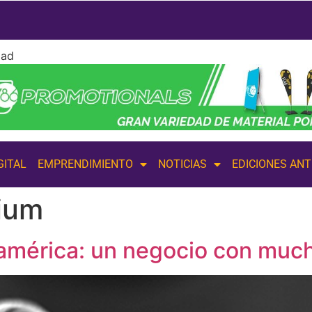
dad
GITAL
EMPRENDIMIENTO
NOTICIAS
EDICIONES AN
ium
américa: un negocio con much