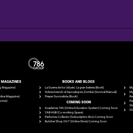
E MAGAZINES
BOOKS AND BLOGS​
g Magazine)
La Guerra de los Udyats: La gran bateria (Book)
My
Sobreviviendo el Apocalopsis Zombie (Survival Manual)
My
line Magazine)
Preper Survivalista (Book)
Re
tomer)
Pe
COMING SOON
St
Academia 786 (Online Education System) Coming Soon
IG
YAB HUB (Co-working Space)
Perfumes Collector (Subscription Box) Coming Soon
Butcher Shop 24/7 (Online Store) Coming Soon