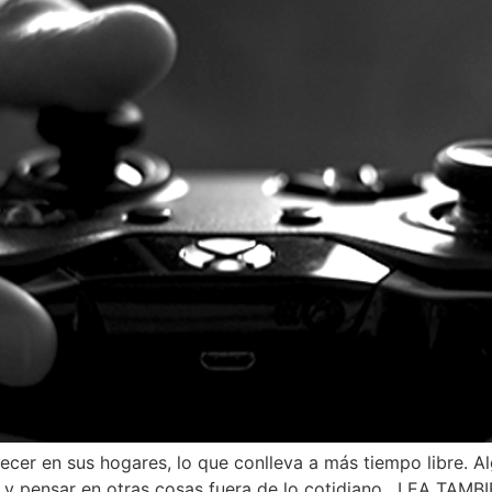
er en sus hogares, lo que conlleva a más tiempo libre. A
se y pensar en otras cosas fuera de lo cotidiano. LEA 