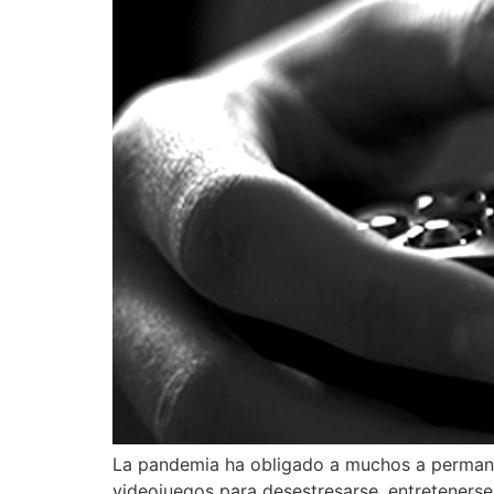
La pandemia ha obligado a muchos a permanec
videojuegos para desestresarse, entretener