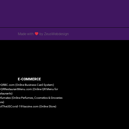
Made with
by ZeusWebdesign
E-COMMERCE
QRBC.com (Online Business Card System)
QRRestaurantMenu.com (Online QR Menu for
staurants)
rfumatex (Online Perfumes, Cosmetics & Groceries
ore)
otTheUSCovid-19Vaccine.com (Online Store)