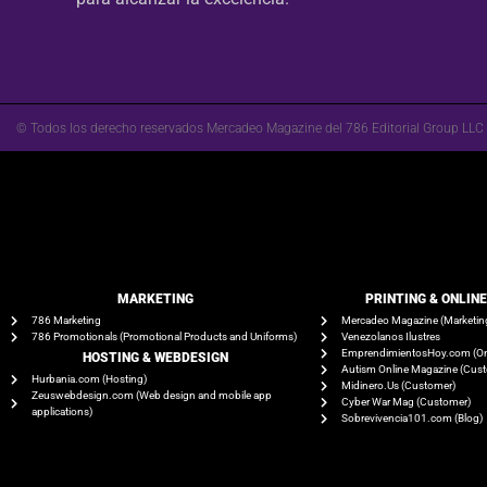
© Todos los derecho reservados Mercadeo Magazine del 786 Editorial Group LLC
MARKETING
PRINTING & ONLIN
786 Marketing
Mercadeo Magazine (Marketin
786 Promotionals (Promotional Products and Uniforms)
Venezolanos Ilustres
EmprendimientosHoy.com (On
HOSTING & WEBDESIGN
Autism Online Magazine (Cus
Hurbania.com (Hosting)
Midinero.Us (Customer)
Zeuswebdesign.com (Web design and mobile app
Cyber War Mag (Customer)
applications)
Sobrevivencia101.com (Blog)