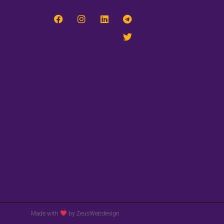
Made with
by ZeusWebdesign