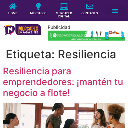
HOME
MERCADEO
MERCADEO
CONTACTO
DIGITAL
Publicidad
Etiqueta:
Resiliencia
Resiliencia para
emprendedores: ¡mantén tu
negocio a flote!