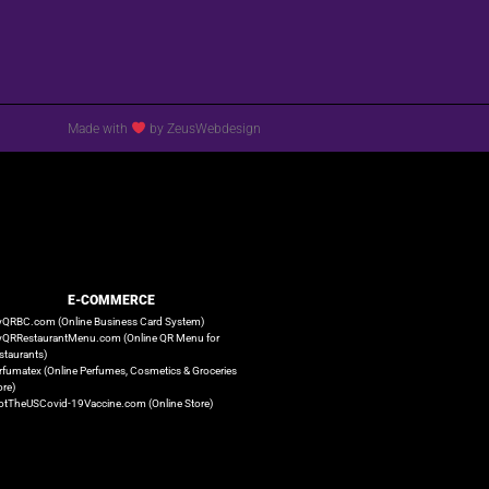
Made with
by ZeusWebdesign
E-COMMERCE
QRBC.com (Online Business Card System)
QRRestaurantMenu.com (Online QR Menu for
staurants)
rfumatex (Online Perfumes, Cosmetics & Groceries
ore)
otTheUSCovid-19Vaccine.com (Online Store)