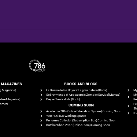
E MAGAZINES
BOOKS AND BLOGS​
g Magazine)
La Guerra de los Udyats: La gran bateria (Book)
My
Sobreviviendo el Apocalopsis Zombie (Survival Manual)
My
line Magazine)
Preper Survivalista (Book)
Re
tomer)
Pe
COMING SOON
St
Academia 786 (Online Education System) Coming Soon
IG
YAB HUB (Co-working Space)
Perfumes Collector (Subscription Box) Coming Soon
Butcher Shop 24/7 (Online Store) Coming Soon