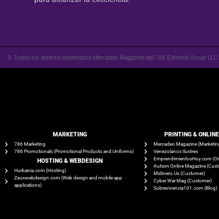
© Todos los derecho reservados Mercadeo Magazine del 786 Editorial Group LLC
MARKETING
PRINTING & ONLIN
786 Marketing
Mercadeo Magazine (Marketin
786 Promotionals (Promotional Products and Uniforms)
Venezolanos Ilustres
EmprendimientosHoy.com (On
HOSTING & WEBDESIGN
Autism Online Magazine (Cus
Hurbania.com (Hosting)
Midinero.Us (Customer)
Zeuswebdesign.com (Web design and mobile app
Cyber War Mag (Customer)
applications)
Sobrevivencia101.com (Blog)