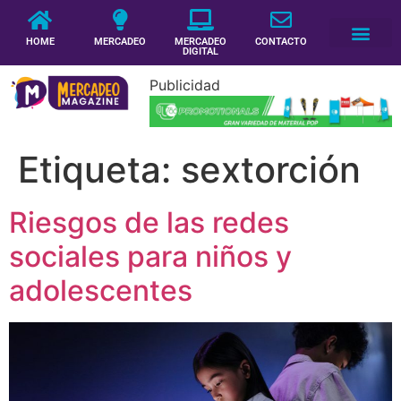
HOME
MERCADEO
MERCADEO
CONTACTO
DIGITAL
Publicidad
Etiqueta:
sextorción
Riesgos de las redes
sociales para niños y
adolescentes