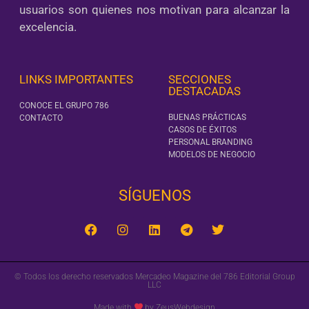
usuarios son quienes nos motivan para alcanzar la
excelencia.
LINKS IMPORTANTES
SECCIONES
DESTACADAS
CONOCE EL GRUPO 786
BUENAS PRÁCTICAS
CONTACTO
CASOS DE ÉXITOS
PERSONAL BRANDING
MODELOS DE NEGOCIO
SÍGUENOS‎
© Todos los derecho reservados Mercadeo Magazine del 786 Editorial Group
LLC
Made with
by ZeusWebdesign