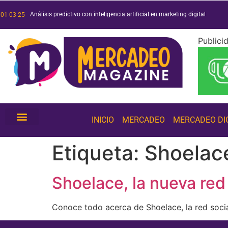
Análisis predictivo con inteligencia artificial en marketing digital
Duo o muerte: análisis de la exitosa campaña de Duolingo
Películas y series 2025: ¡conoce las más esperadas!
Tendencias de inteligencia artificial 2025: ¡conócelas!
01-03-25
Publici
INICIO
MERCADEO
MERCADEO DI
Etiqueta:
Shoelac
Shoelace, la nueva red
Conoce todo acerca de Shoelace, la red socia