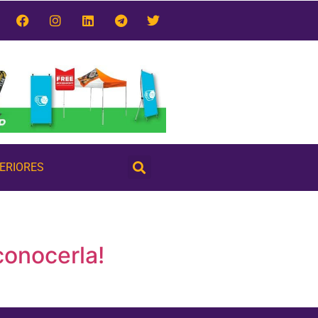
TERIORES
conocerla!