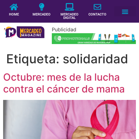
HOME
MERCADEO
MERCADEO
CONTACTO
DIGITAL
Publicidad
Etiqueta:
solidaridad
Octubre: mes de la lucha
contra el cáncer de mama