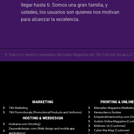
llegar hasta ti. Somos una gran familia, y
ustedes, los usuarios son quienes nos motivan
para alcanzar la excelencia.
© Todos los derecho reservados Mercadeo Magazine del 786 Editorial Group LLC
MARKETING
PRINTING & ONLIN
786 Marketing
Mercadeo Magazine (Marketin
786 Promotionals (Promotional Products and Uniforms)
Venezolanos Ilustres
EmprendimientosHoy.com (On
HOSTING & WEBDESIGN
Autism Online Magazine (Cus
Hurbania.com (Hosting)
Midinero.Us (Customer)
Zeuswebdesign.com (Web design and mobile app
Cyber War Mag (Customer)
applications)