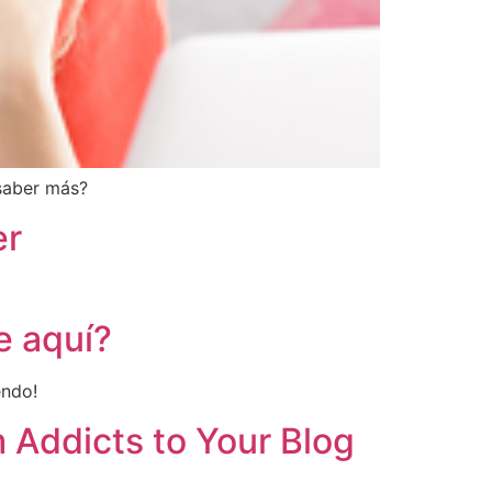
saber más?
er
e aquí?
endo!
 Addicts to Your Blog