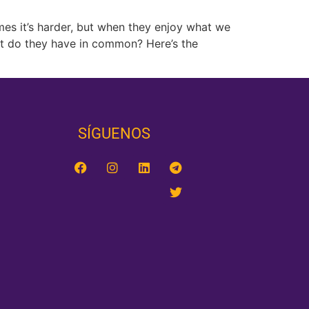
mes it’s harder, but when they enjoy what we
what do they have in common? Here’s the
SÍGUENOS‎