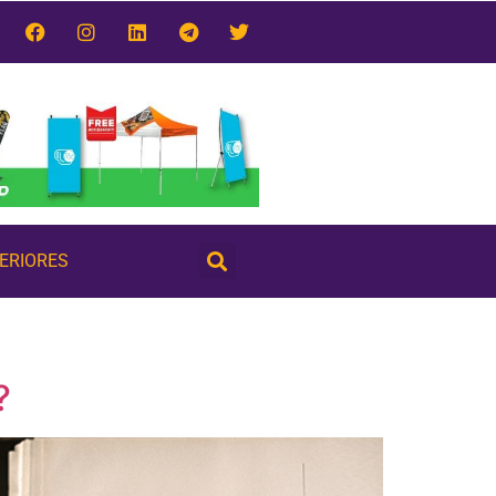
TERIORES
?