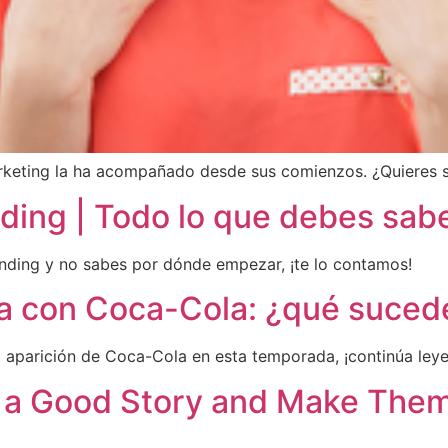
rketing la ha acompañado desde sus comienzos. ¿Quieres 
ding | Todo lo que debes sab
anding y no sabes por dónde empezar, ¡te lo contamos!
ja con Coca-Cola: ¿qué suced
ra aparición de Coca-Cola en esta temporada, ¡continúa ley
em a Good Story and Make Them