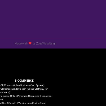
Made with
by ZeusWebdesign
E-COMMERCE
QRBC.com (Online Business Card System)
QRRestaurantMenu.com (Online QR Menu for
staurants)
rfumatex (Online Perfumes, Cosmetics & Groceries
ore)
otTheUSCovid-19Vaccine.com (Online Store)