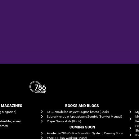
E MAGAZINES
BOOKS AND BLOGS​
g Magazine)
La Guerra de los Udyats: La gran bateria (Book)
My
Sobreviviendo el Apocalopsis Zombie (Survival Manual)
My
line Magazine)
Preper Survivalista (Book)
Re
tomer)
Pe
COMING SOON
St
Academia 786 (Online Education System) Coming Soon
IG
YAB HUB (Co-working Space)