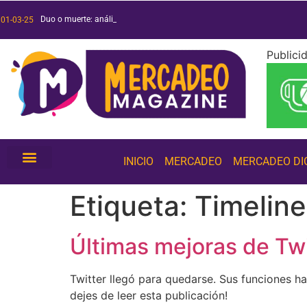
Duo o muerte: análisis de
Películas y series 2025: ¡conoce las más esperadas!
Tendencias de inteligencia artificial 2025: ¡conócelas!
01-03-25
Publici
INICIO
MERCADEO
MERCADEO DI
Etiqueta:
Timeline
Últimas mejoras de Tw
Twitter llegó para quedarse. Sus funciones h
dejes de leer esta publicación!