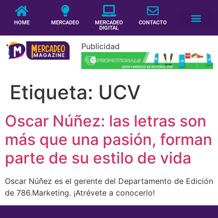
HOME
MERCADEO
MERCADEO
CONTACTO
DIGITAL
Publicidad
Etiqueta:
UCV
Oscar Núñez: las letras son
más que una pasión, forman
parte de su estilo de vida
Oscar Núñez es el gerente del Departamento de Edición
de 786.Marketing. ¡Atrévete a conocerlo!