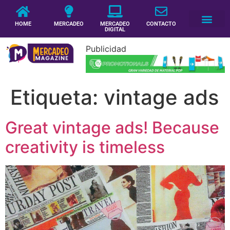
HOME
MERCADEO
MERCADEO
CONTACTO
DIGITAL
Publicidad
Etiqueta:
vintage ads
Great vintage ads! Because
creativity is timeless