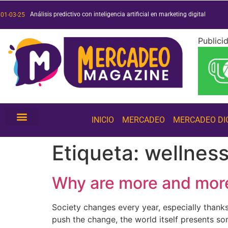
Análisis predictivo con inteligencia artificial en marketing digital
Duo o muerte: análisis de la exitosa campaña de Duolingo
Películas y series 2025: ¡conoce las más esperadas!
Tendencias de inteligencia artificial 2025: ¡conócelas!
01-03-25
Publici
INICIO
MERCADEO
MERCADEO DI
Etiqueta:
wellnes
Why are more and more
Society changes every year, especially thank
push the change, the world itself presents s