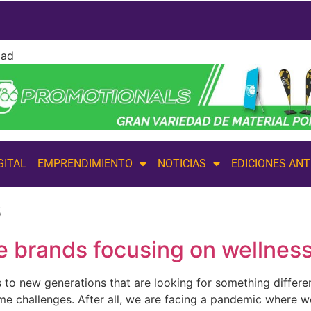
dad
GITAL
EMPRENDIMIENTO
NOTICIAS
EDICIONES AN
s
 brands focusing on wellnes
s to new generations that are looking for something differe
ome challenges. After all, we are facing a pandemic where 