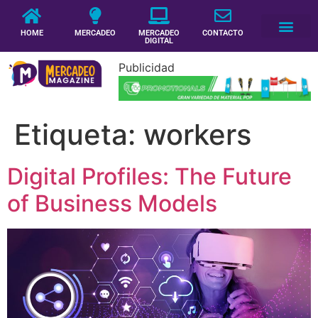
HOME
MERCADEO
MERCADEO
CONTACTO
DIGITAL
Publicidad
Etiqueta:
workers
Digital Profiles: The Future
of Business Models