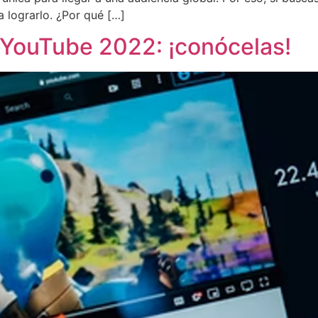
 lograrlo. ¿Por qué […]
YouTube 2022: ¡conócelas!