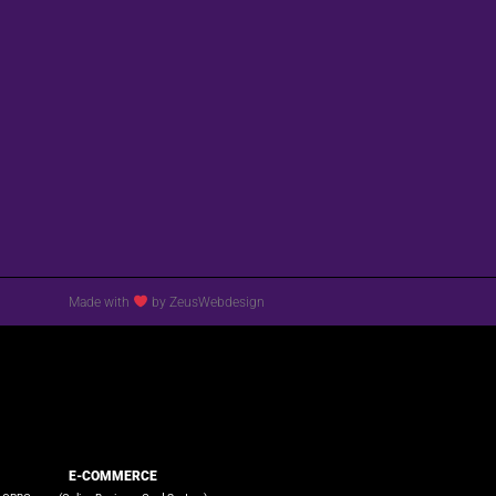
Made with
by ZeusWebdesign
E-COMMERCE