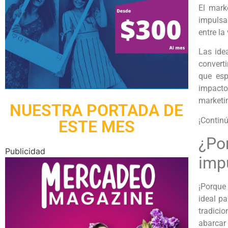
El mark
impulsad
entre la
Las ide
convert
que esp
impacto 
marketi
NUESTRA PORTADA DE
¡Continú
ESTE MES
¿Po
Publicidad
imp
¡Porque
ideal p
tradicio
abarcar 