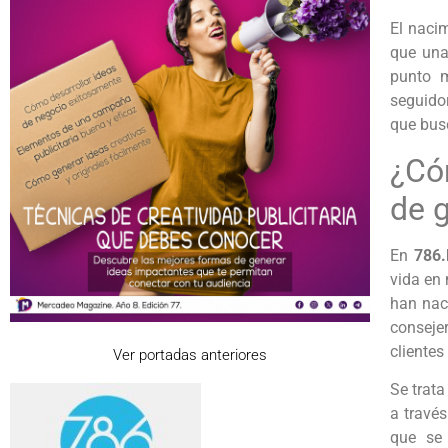
El naci
que una 
punto m
seguido
que bus
¿Có
de 
En
786.
vida en
han nac
conseje
cliente
Ver portadas anteriores
Se trata
a través
que se 