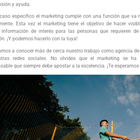
sión y ayuda.
 caso específico el marketing cumple con una función que va
rmente. Esta vez el marketing tiene el objetivo de hacer visib
r información de interés para las personas que requieren d
ón. ¡Y podemos hacerlo con la tuya!
tamos a conocer más de cerca nuestro trabajo como agencia de
tras redes sociales. No olvides que el marketing se ha 
sable que siempre debe apostar a la excelencia. ¡Te esperamos 