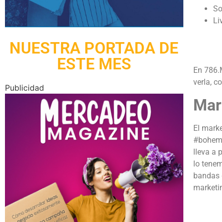
So
Li
NUESTRA PORTADA DE
ESTE MES
En 786.M
verla, c
Publicidad
Mar
El marke
#bohemi
lleva a 
lo tenem
bandas 
marketin