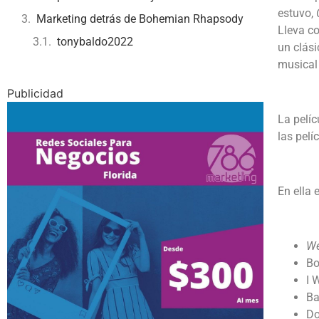
estuvo,
Marketing detrás de Bohemian Rhapsody
Lleva c
tonybaldo2022
un clás
musical 
Publicidad
La pelíc
las pelí
En ella
We
Bo
I 
Ba
Do