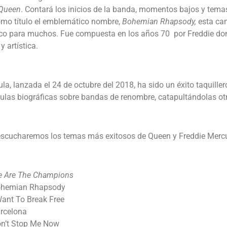
Queen
. Contará los inicios de la banda, momentos bajos y tema
omo título el emblemático nombre,
Bohemian Rhapsody,
esta can
ico para muchos. Fue compuesta en los años 70 por Freddie do
y artística.
ula, lanzada el 24 de octubre del 2018, ha sido un éxito taquille
culas biográficas sobre bandas de renombre, catapultándolas otra
 escucharemos los temas más exitosos de Queen y Freddie Mer
 Are The Champions
hemian Rhapsody
Want To Break Free
rcelona
n’t Stop Me Now