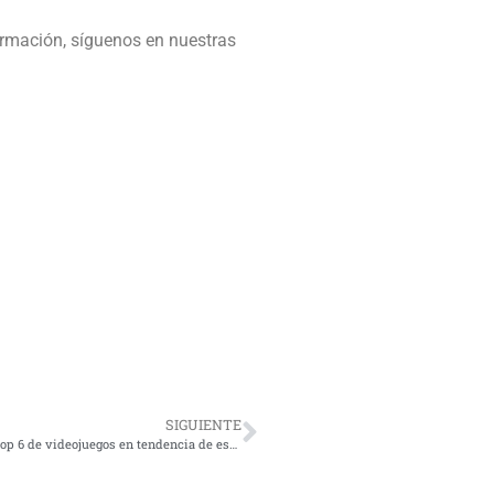
ormación, síguenos en nuestras
SIGUIENTE
Gamer: ¿sabes cuál es el top 6 de videojuegos en tendencia de este 2018?