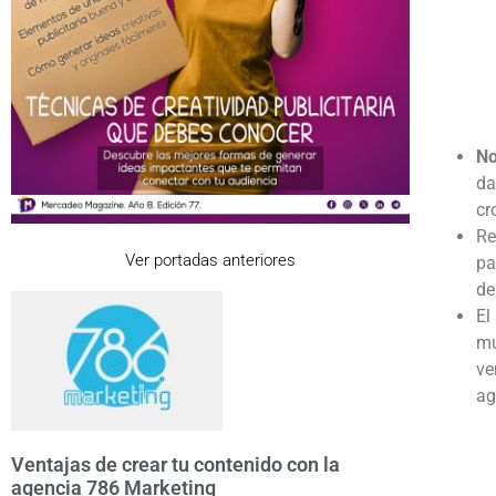
No
da
cr
Re
Ver portadas anteriores
pa
de
El
mú
ve
ag
Ventajas de crear tu contenido con la
agencia 786 Marketing