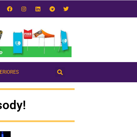
TERIORES
sody!