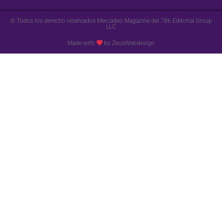
© Todos los derecho reservados Mercadeo Magazine del 786 Editorial Group
LLC
Made with
by ZeusWebdesign