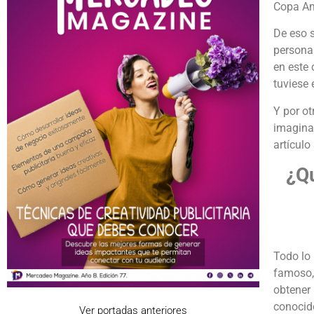
Copa Am
De eso s
personas
en este 
tuviese 
Y por ot
imaginac
artículo
¿Qu
Todo lo 
famoso, 
obtener 
conocido
Ver portadas anteriores