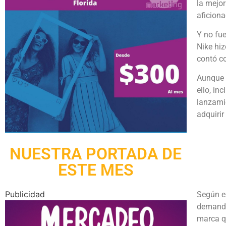
la mejor
aficion
Y no fue
Nike hiz
contó co
Aunque 
ello, in
lanzami
adquirir
NUESTRA PORTADA DE
ESTE MES
Publicidad
Según el
demanda
marca qu