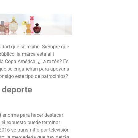
icidad que se recibe. Siempre que
úblico, la marca está allí
 la Copa América. ¿La razón? Es
 que se enganchan para apoyar a
onsigo este tipo de patrocinios?
l deporte
d enorme para hacer destacar
o el expuesto puede terminar
016 se transmitió por televisión
to, la mercadería que hay detrás