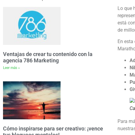
Lo que h
represen
está co
de mill
En esta 
Marathon
Ventajas de crear tu contenido con la
agencia 786 Marketing
Ad
Ni
Leer más »
Ma
P
Gi
Ca
Para má
Cómo inspirarse para ser creativo: ¡vence
nuestras
tus bloqueos mentales!