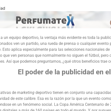
dad
r a un equipo deportivo, la ventaja más evidente es toda la publ
ionados ven un partido, una rueda de prensa o cualquier evento p
. Esto aplica especialmente para las selecciones nacionales de
eo que ven personas que normalmente no siguen el fútbol, pero
es. Así que podemos preguntarnos, ¿qué otros beneficios trae c
El poder de la publicidad en e
iativas de
marketing
deportivo tienen en conjunto una capacida
vidad de este calibre. Esa es la razón por la que un evento com
éndose en un fenómeno social. La Copa América Centenario de 2
 digitales a más de 160 países en todo el mundo. Y, por supues