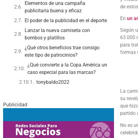
Elementos de una campaña
de esto
publicitaria buena y eficaz
En
un ar
El poder de la publicidad en el deporte
Según un
Lanzar la nueva camiseta con
63.000 m
bombos y platillos
para tra
¿Qué otros beneficios trae consigo
formas 
este tipo de patrocinios?
¿Qué convierte a la Copa América un
caso especial para las marcas?
tonybaldo2022
La camis
su revel
Publicidad
que hizo
partido 
No es un
celebrid