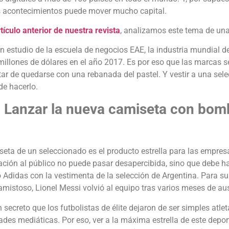
s acontecimientos puede mover mucho capital.
tículo anterior de nuestra revista
,
analizamos este tema de un
 estudio de la escuela de negocios EAE, la industria mundial 
illones de dólares en el año 2017. Es por eso que las marcas s
tar de quedarse con una rebanada del pastel. Y vestir a una sel
de hacerlo.
Lanzar la nueva camiseta con bombo
eta de un seleccionado es el producto estrella para las empresa
ación al público no puede pasar desapercibida, sino que debe hac
 Adidas con la vestimenta de la selección de Argentina. Para s
amistoso, Lionel Messi volvió al equipo tras varios meses de au
 secreto que los futbolistas de élite dejaron de ser simples atle
ades mediáticas. Por eso, ver a la máxima estrella de este depo