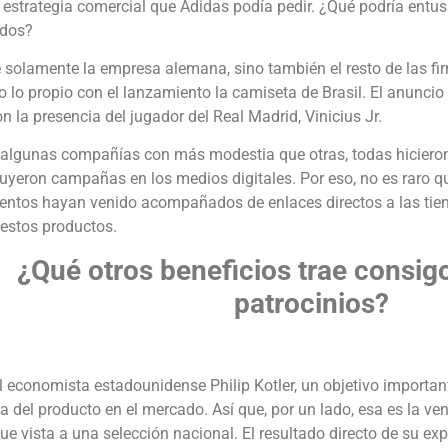
 estrategia comercial que Adidas podía pedir. ¿Qué podría entu
ados?
 solamente la empresa alemana, sino también el resto de las fi
o lo propio con el lanzamiento la camiseta de Brasil. El anunci
n la presencia del jugador del Real Madrid, Vinicius Jr.
algunas compañías con más modestia que otras, todas hiciero
cluyeron campañas en los medios digitales. Por eso, no es raro q
entos hayan venido acompañados de enlaces directos a las tien
 estos productos.
¿Qué otros beneficios trae consigo
patrocinios?
 economista estadounidense Philip Kotler, un objetivo importan
 del producto en el mercado. Así que, por un lado, esa es la v
e vista a una selección nacional. El resultado directo de su ex