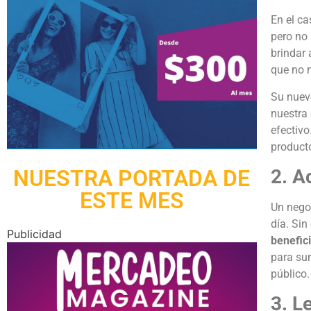
En el ca
pero no 
brindar 
que no m
Su nuevo
nuestra 
efectivo
producto
NUESTRA PORTADA DE
2. A
ESTE MES
Un negoc
día. Sin
Publicidad
benefic
para sum
público.
3. L