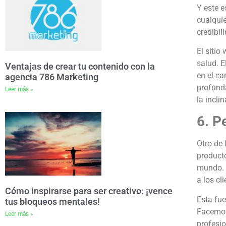
Y este 
cualquie
credibil
El sitio
salud. E
Ventajas de crear tu contenido con la
en el c
agencia 786 Marketing
profund
Leer más »
la incli
6. P
Otro de
producto
mundo. P
a los cl
Cómo inspirarse para ser creativo: ¡vence
Esta fue
tus bloqueos mentales!
Facemov
Leer más »
profesio