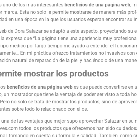
es uno de los más interesantes
beneficios de una página web
, m
r marca. Esta no solo le permite mostrarse de manera más profe
idad en una época en la que los usuarios esperan encontrar su 
 web de Dora Salazar se adaptó a este aspecto, proyectando su e
lla expresa que “La página tiene una apariencia muy profesional
ampo médico por largo tiempo me ayudó a entender el funcionam
amente… En mi práctica ofrezco tratamientos no invasivos con e
nación natural de reparación de la piel y haciéndolo de una mane
ermite mostrar los productos
 los
beneficios de una página web
es que puede convertirse en u
, un mostrador que tiene la ventaja de poder ser visto a toda ho
ero no solo se trata de mostrar los productos, sino de aprovec
ientes sobre todo lo relacionado con ellos.
 una de las ventajas que mejor supo aprovechar Salazar en su n
es.com todos los productos que ofrecemos han sido cuidados
nal, tomando en cuenta su fórmula y calidad. También, como cre