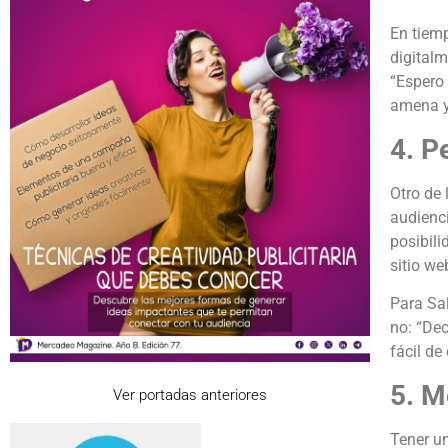
En tiem
digital
“Espero 
amena y
4. P
Otro de 
audienci
posibil
sitio we
Para Sal
no: “Dec
fácil de
5. M
Ver portadas anteriores
Tener un