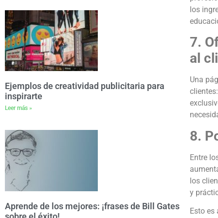
los ingr
educacio
7. O
al cl
Una pági
Ejemplos de creatividad publicitaria para
clientes
inspirarte
exclusiv
Leer más »
necesida
8. P
Entre lo
aumenta
los clie
y prácti
Aprende de los mejores: ¡frases de Bill Gates
Esto es 
sobre el éxito!