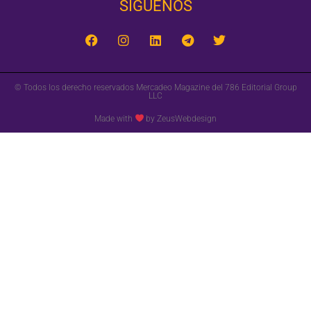
SÍGUENOS‎
© Todos los derecho reservados Mercadeo Magazine del 786 Editorial Group
LLC
Made with
by ZeusWebdesign