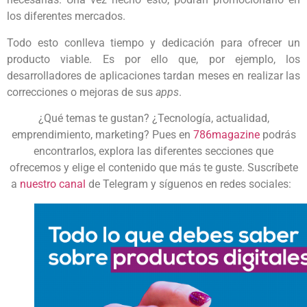
los diferentes mercados.
Todo esto conlleva tiempo y dedicación para ofrecer un
producto viable. Es por ello que, por ejemplo, los
desarrolladores de aplicaciones tardan meses en realizar las
correcciones o mejoras de sus
apps
.
¿Qué temas te gustan? ¿Tecnología, actualidad,
emprendimiento, marketing? Pues en
786magazine
podrás
encontrarlos, explora las diferentes secciones que
ofrecemos y elige el contenido que más te guste. Suscríbete
a
nuestro canal
de Telegram y síguenos en redes sociales: