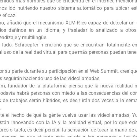
enidos más horribles que se encuentra en el internet, menciona 
mos ido nutriendo nuestro sistema automático para ubicar e
 eficaz.
o, añadió que el mecanismo XLM-R es capaz de detectar un d
dos dañinos en un idioma, y trasladar lo analizado a otro
ndizaje y multilingüe.
o lado, Schroepfer mencionó que se encuentran totalmente en
l uso de la realidad virtual para que más personas puedan ten
r su parte durante su participación en el Web Summit, cree q
s seguirán haciendo uso de las videollamadas.
am, fundador de la plataforma piensa que la nueva realidad n
todavía habrá personas con miedo a las consecuencias del coron
 de trabajos serán híbridos, es decir irán dos veces a la sema
.
nte el hecho de que la gente vuelva usar las videollamadas, 
stán innovando con la IA y la realidad virtual, por lo que exis
lores o tacto, es decir percibir la sensación de tocar la mano de