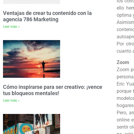
los cont
ello he
Ventajas de crear tu contenido con la
óptima y
agencia 786 Marketing
Asimism
Leer más »
conteni
autoapre
Por otr
cuanto a
Zoom
Zoom po
persona
Eric Yu
Cómo inspirarse para ser creativo: ¡vence
porque 
tus bloqueos mentales!
modelos
Leer más »
hogares
Pero, a
online e
sentir o