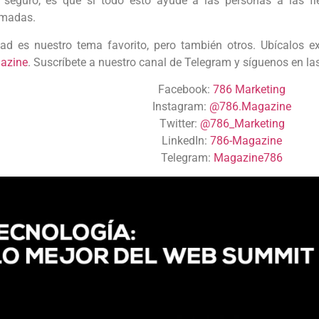
 seguro, es que si todo esto ayude a las personas a las fie
amadas.
dad es nuestro tema favorito, pero también otros. Ubícalos e
azine
. Suscríbete a nuestro canal de Telegram y síguenos en las
Facebook:
786 Marketing
Instagram:
@786.Magazine
Twitter:
@786_Marketing
LinkedIn:
786-Magazine
Telegram:
Magazine786