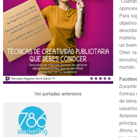
“Cuando
opinione
Para lo
objetiv
describ
materia
un buen
Chen ta
tecnolo
mundo.
Facebo
Durante
formas 
Ver portadas anteriores
de tema
usuarios
Anteri
principa
Ahora, 