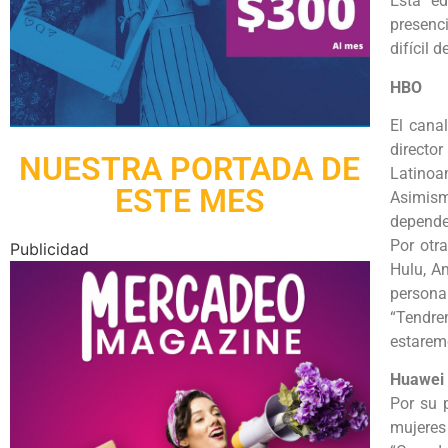
Esta ed
presenc
difícil 
HBO
El cana
direct
NUESTRA PORTADA DE
Latinoa
ESTE MES
Asimism
depender
Por otra
Publicidad
Hulu, A
personal
“Tendre
estarem
Huawei
Por su 
mujeres 