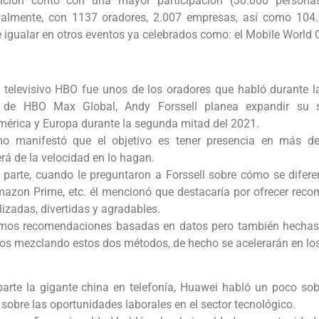
ición contó con una mayor participación (30.000 persona
ialmente, con 1137 oradores, 2.007 empresas, así como 104.
de igualar en otros eventos ya celebrados como: el Mobile World
l televisivo HBO fue unos de los oradores que habló durante l
or de HBO Max Global, Andy Forssell planea expandir su
mérica y Europa durante la segunda mitad del 2021.
o manifestó que el objetivo es tener presencia en más d
á de la velocidad en lo hagan.
 parte, cuando le preguntaron a Forssell sobre cómo se diferen
mazon Prime, etc. él mencionó que destacaría por ofrecer r
izadas, divertidas y agradables.
mos recomendaciones basadas en datos pero también hechas 
os mezclando estos dos métodos, de hecho se acelerarán en los
parte la gigante china en telefonía, Huawei habló un poco sob
sobre las oportunidades laborales en el sector tecnológico.