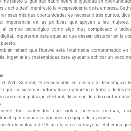
 me refiero a igualdad habló sobre la igualdad en oportunida
s y actitudes”, manifestó la vicepresidenta de la empresa, Cath
grar esas mismas oportunidades es necesario tres puntos, dice 
os: importancia de las políticas que apoyan a las mujeres, 
e al campo tecnológico como algo muy complicado o tedios
 digital, importante para aquellas que deseen destacar en la c
 puesto.
mbién reiteró que Huawei está totalmente comprometido en f
gía, ingeniería y matemáticas para ayudar a achicar un poco má
ok
 el Web Summit, el responsable en desarrollo tecnológico M
en que los sistemas automáticos optimizan el trabajo de los em
s como: manipulación electoral, discursos de odio o informació
.
ormente los contenidos que violan nuestras normas, dic
lmente por usuarios o por nuestro equipo de revisores.
nuestra tecnología de IA las ubica en su mayoría. Sabemos que,