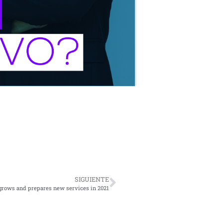
SIGUIENTE
grows and prepares new services in 2021