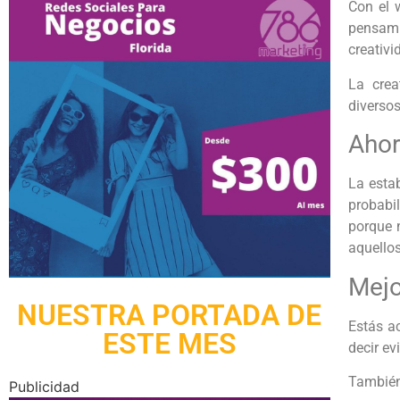
Con el
pensami
creativ
La crea
diverso
Ahor
La estab
probabi
porque 
aquello
Mejo
NUESTRA PORTADA DE
Estás ac
ESTE MES
decir ev
También
Publicidad