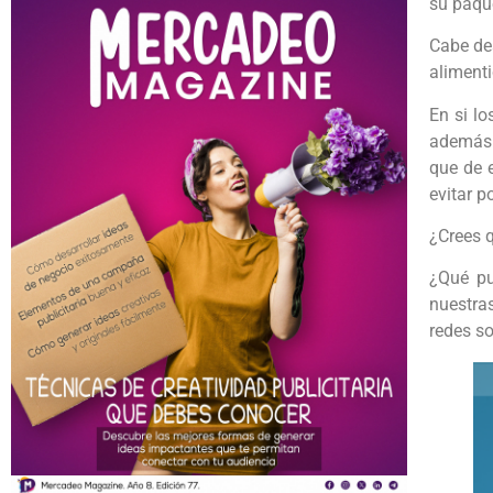
su paque
Cabe de
alimenti
En si lo
además d
que de 
evitar p
¿Crees q
¿Qué p
nuestra
redes so