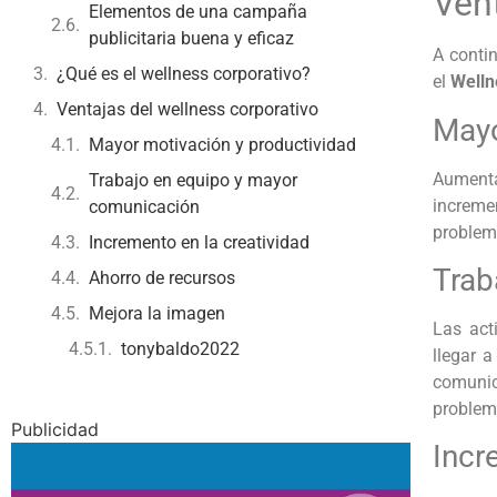
Vent
Elementos de una campaña
publicitaria buena y eficaz
A conti
¿Qué es el wellness corporativo?
el
Welln
Ventajas del wellness corporativo
Mayo
Mayor motivación y productividad
Aumenta
Trabajo en equipo y mayor
increme
comunicación
problem
Incremento en la creatividad
Trab
Ahorro de recursos
Mejora la imagen
Las act
tonybaldo2022
llegar 
comunic
proble
Publicidad
Incr