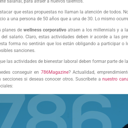
te salarial, para atraer a nuevos talentos.
stacar que estas propuestas no llaman la atención de todos. No
cio a una persona de 50 años que a una de 30. Lo mismo ocurre 
s planes de
wellness corporativo
atraen a los millennials y a l
el salario. Claro, estas actividades deben ir acorde a las pre
esta forma no sentirán que los están obligando a participar o 
osibles sanciones.
ue las actividades de bienestar laboral deben formar parte de 
uedes conseguir en
786Magazine
? Actualidad, emprendimiento
s secciones si deseas conocer otros. Suscríbete a
nuestro can
ciales: